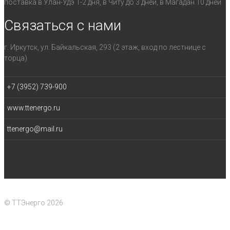
поставка в Улан-Удэ 1-2 дня, в Читу до 3 дней, в Магадан 10 дней
Связаться с нами
г. Иркутск, ул. Байкальская, 293 (2 этаж, вход по лестнице с
торца)
+7 (3952) 739-900
www.ttenergo.ru
ttenergo@mail.ru
© ТТЭнерго 2026